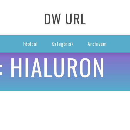
DW URL
Főoldal
Kategóriák
Archivum
: HIALURON