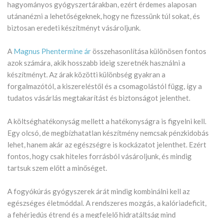
hagyományos gyógyszertárakban, ezért érdemes alaposan
utánanézni a lehetőségeknek, hogy ne fizessünk túl sokat, és
biztosan eredeti készítményt vásároljunk.
A
Magnus Phentermine ár
összehasonlítása különösen fontos
azok számára, akik hosszabb ideig szeretnék használni a
készítményt. Az árak közötti különbség gyakran a
forgalmazótól, a kiszereléstől és a csomagolástól függ, így a
tudatos vásárlás megtakarítást és biztonságot jelenthet.
A költséghatékonyság mellett a hatékonyságra is figyelni kell.
Egy olcsó, de megbízhatatlan készítmény nemcsak pénzkidobás
lehet, hanem akár az egészségre is kockázatot jelenthet. Ezért
fontos, hogy csak hiteles forrásból vásároljunk, és mindig
tartsuk szem előtt a minőséget.
A fogyókúrás gyógyszerek árát mindig kombinálni kell az
egészséges életmóddal. A rendszeres mozgás, a kalóriadeficit,
a fehérjedús étrend és a megfelelő hidratáltság mind