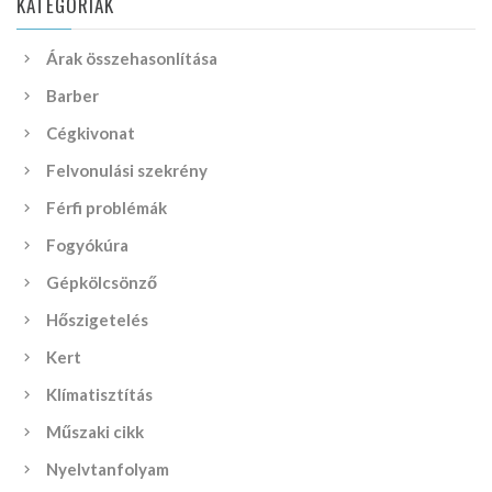
KATEGÓRIÁK
Árak összehasonlítása
Barber
Cégkivonat
Felvonulási szekrény
Férfi problémák
Fogyókúra
Gépkölcsönző
Hőszigetelés
Kert
Klímatisztítás
Műszaki cikk
Nyelvtanfolyam