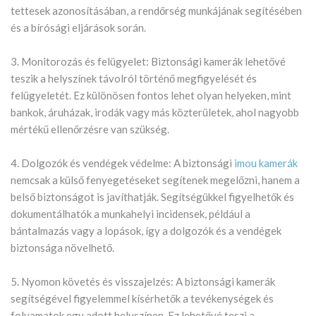
tettesek azonosításában, a rendőrség munkájának segítésében
és a bírósági eljárások során.
3. Monitorozás és felügyelet: Biztonsági kamerák lehetővé
teszik a helyszínek távolról történő megfigyelését és
felügyeletét. Ez különösen fontos lehet olyan helyeken, mint
bankok, áruházak, irodák vagy más közterületek, ahol nagyobb
mértékű ellenőrzésre van szükség.
4. Dolgozók és vendégek védelme: A biztonsági
imou kamerák
nemcsak a külső fenyegetéseket segítenek megelőzni, hanem a
belső biztonságot is javíthatják. Segítségükkel figyelhetők és
dokumentálhatók a munkahelyi incidensek, például a
bántalmazás vagy a lopások, így a dolgozók és a vendégek
biztonsága növelhető.
5. Nyomon követés és visszajelzés: A biztonsági kamerák
segítségével figyelemmel kísérhetők a tevékenységek és
folyamatok egy adott helyszínen. Ez lehetővé teszi a