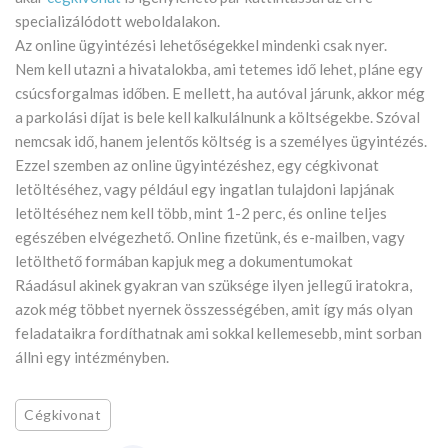
specializálódott weboldalakon.
Az online ügyintézési lehetőségekkel mindenki csak nyer.
Nem kell utazni a hivatalokba, ami tetemes idő lehet, pláne egy
csúcsforgalmas időben. E mellett, ha autóval járunk, akkor még
a parkolási díjat is bele kell kalkulálnunk a költségekbe. Szóval
nemcsak idő, hanem jelentős költség is a személyes ügyintézés.
Ezzel szemben az online ügyintézéshez, egy cégkivonat
letöltéséhez, vagy például egy ingatlan tulajdoni lapjának
letöltéséhez nem kell több, mint 1-2 perc, és online teljes
egészében elvégezhető. Online fizetünk, és e-mailben, vagy
letölthető formában kapjuk meg a dokumentumokat
Ráadásul akinek gyakran van szüksége ilyen jellegű iratokra,
azok még többet nyernek összességében, amit így más olyan
feladataikra fordíthatnak ami sokkal kellemesebb, mint sorban
állni egy intézményben.
Cégkivonat