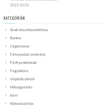
2025.10.02
KATEGÓRIÁK
Árak összehasonlítása
Barber
Cégkivonat
Felvonulási szekrény
Férfi problémák
Fogyókúra
Gépkölcsönző
Hőszigetelés
Kert
Klímatisztítás