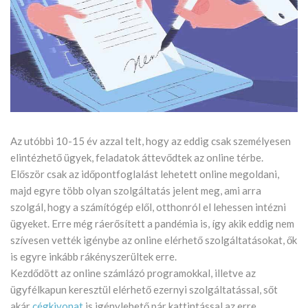
Az utóbbi 10-15 év azzal telt, hogy az eddig csak személyesen
elintézhető ügyek, feladatok áttevődtek az online térbe.
Először csak az időpontfoglalást lehetett online megoldani,
majd egyre több olyan szolgáltatás jelent meg, ami arra
szolgál, hogy a számítógép elől, otthonról el lehessen intézni
ügyeket. Erre még ráerősített a pandémia is, így akik eddig nem
szívesen vették igénybe az online elérhető szolgáltatásokat, ők
is egyre inkább rákényszerültek erre.
Kezdődött az online számlázó programokkal, illetve az
ügyfélkapun keresztül elérhető ezernyi szolgáltatással, sőt
akár
cégkivonat
is igénylehető pár kattintással az erre