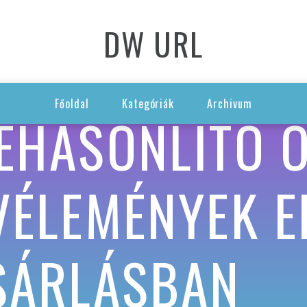
DW URL
Főoldal
Kategóriák
Archivum
EHASONLÍTÓ 
VÉLEMÉNYEK E
SÁRLÁSBAN