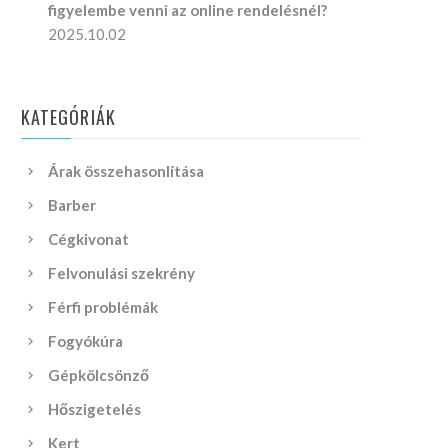
figyelembe venni az online rendelésnél?
2025.10.02
KATEGÓRIÁK
Árak összehasonlítása
Barber
Cégkivonat
Felvonulási szekrény
Férfi problémák
Fogyókúra
Gépkölcsönző
Hőszigetelés
Kert