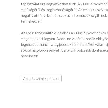
tapasztalataira hagyatkozhassunk. A vásárlói vélemén
minőségéről és megbízhatóságáról. Az emberek szívesen
negatív élményekről, és ezek az információk segítenek
termékekben.
Az árösszehasonlító oldalak és a vásárlói vélemények 
megalapozott legyen. Az online vásárlás során előnyös
legolcsóbb, hanem a legjobbnak tűnő terméket választ
sokkal nagyobb eséllyel hozhatunk bölcsebb döntéseke
növelhetik.
Árak összehasonlítása