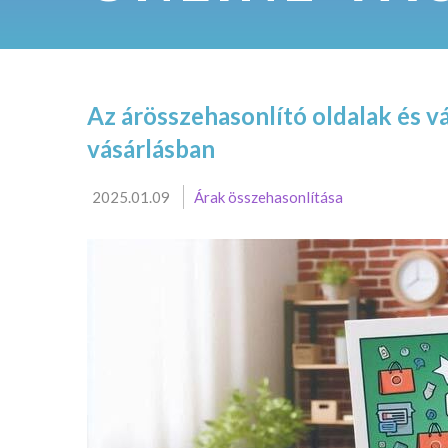
Az árösszehasonlító oldalak és v
vásárlásban
2025.01.09
Árak összehasonlítása