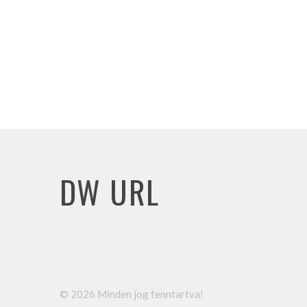
DW URL
©
2026
Minden jog fenntartva!