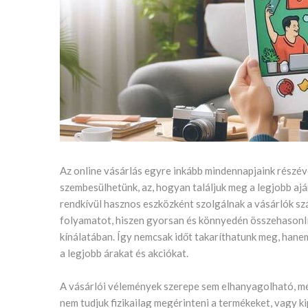
Az online vásárlás egyre inkább mindennapjaink részévé
szembesülhetünk, az, hogyan találjuk meg a legjobb ajá
rendkívül hasznos eszközként szolgálnak a vásárlók sz
folyamatot, hiszen gyorsan és könnyedén összehasonl
kínálatában. Így nemcsak időt takaríthatunk meg, hanem
a legjobb árakat és akciókat.
A vásárlói vélemények szerepe sem elhanyagolható, m
nem tudjuk fizikailag megérinteni a termékeket, vagy k