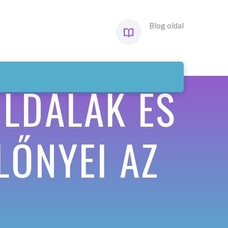
Blog oldal
OLDALAK ÉS
LŐNYEI AZ