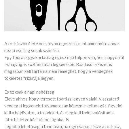
A fodrászok élete nem olyan egyszerű, mint amennyire annak
néz ki esetleg sokak számára.
Egy fodrász gyakorlatilag egész nap talpon van, nem nagyon ül
le, hajvágás közben talán legkevésbé. Ráadásul a kezét is
magasban kell tartania, nem remeghet, hogy a vendégnek
tökéletes frizurája legyen.
És ez csak a napi nehézség.
Eleve ahhoz, hogy keresett fodrász legyen valaki, visszatérő
vendégei legyenek, folyamatosan képeznie kell magát. figyelni
kell a hajdivatot, a trendeket, és meg kell tudni valósítani a
látott, illetve kért újdonságokat is.
Legjobb lehetőség a tanulásra, ha egy csapat része a fodrász,