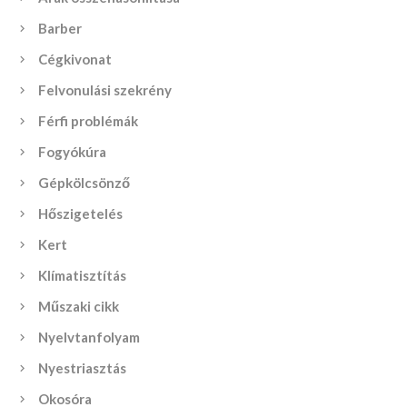
Barber
Cégkivonat
Felvonulási szekrény
Férfi problémák
Fogyókúra
Gépkölcsönző
Hőszigetelés
Kert
Klímatisztítás
Műszaki cikk
Nyelvtanfolyam
Nyestriasztás
Okosóra