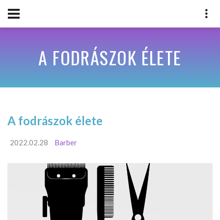
A FODRÁSZOK ÉLETE
A fodrászok élete
2022.02.28
Barber