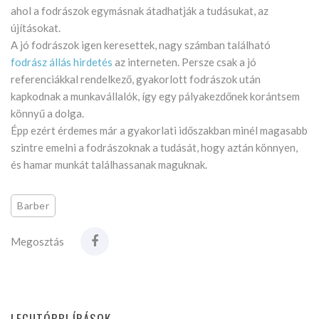
ahol a fodrászok egymásnak átadhatják a tudásukat, az
újításokat.
A jó fodrászok igen keresettek, nagy számban található
fodrász állás hirdetés
az interneten. Persze csak a jó
referenciákkal rendelkező, gyakorlott fodrászok után
kapkodnak a munkavállalók, így egy pályakezdőnek korántsem
könnyű a dolga.
Épp ezért érdemes már a gyakorlati időszakban minél magasabb
szintre emelni a fodrászoknak a tudását, hogy aztán könnyen,
és hamar munkát találhassanak maguknak.
Barber
Megosztás
LEGUTÓBBI ÍRÁSOK