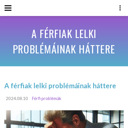
A FÉRFIAK LELKI
PROBLÉMÁINAK HÁTTERE
A férfiak lelki problémáinak háttere
2024.08.10
Férfi problémák