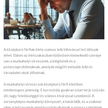
A középkorú férfiak élete számos lelki kihívással teli időszak
lehet. Ebben az életszakaszban különösen kiemelkedő szerepe
van a munkahelyi stressznek, a kiégésnek és a
potenciaproblémáknak, amelyek mögött mélyebb lelki és
társadalmi okok állhatnak.
A munkahelyi stressz sok középkorú férfi életében
mindennapos jelenség. E korosztály gyakran a karrierje csúcsán
áll, nagy felelősséggel és számos elvárással szembesül. A
versenyképes munkahelyi környezet, a határidők, és a szakmai
siker iránti nyomás mind hozzájárulhatnak a stressz szintjének