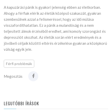
A kapuzárási pánik is gyakori jelenség ebben az életkorban.
Ahogy a férfiak elérik az életük középső szakaszát, gyakran
szembesülnek azzal a felismeréssel, hogy az idő múlása
visszafordíthatatlan. Ez a pánik a mulandóság és a nem
teljesített álmok érzéséből eredhet, ami komoly szorongást és
depressziót okozhat. Az életük során elért eredmények és a
jövőbeli céljaik közötti eltérés érzékelése gyakran a középkorú
válság egyik jele.
Férfi problémák
Megosztás
LEGUTÓBBI ÍRÁSOK