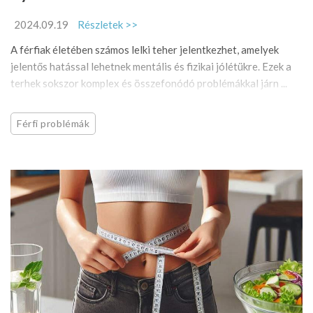
2024.09.19
Részletek >>
A férfiak életében számos lelki teher jelentkezhet, amelyek
jelentős hatással lehetnek mentális és fizikai jólétükre. Ezek a
terhek sokszor komplex és összefonódó problémákkal járn ...
Férfi problémák