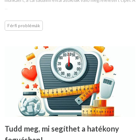
munkáért, a társadalmi elvárásoknak való megfelelésért cipel. A
...
Férfi problémák
Tudd meg, mi segíthet a hatékony
fogyásban!