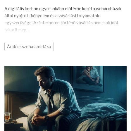
A digitális korban egyre inkább előtérbe kerül a webáruházak
által nyújtott kényelem és a vásárlási folyamatok
egyszerűsége. Az interneten történő vásárlás nemcsak időt
takarít meg ...
Árak összehasonlítása