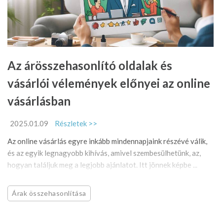
Az árösszehasonlító oldalak és
vásárlói vélemények előnyei az online
vásárlásban
2025.01.09
Részletek >>
Az online vásárlás egyre inkább mindennapjaink részévé válik,
és az egyik legnagyobb kihívás, amivel szembesülhetünk, az,
hogyan találjuk meg a legjobb ajánlatot. Itt jönnek képbe ...
Árak összehasonlítása