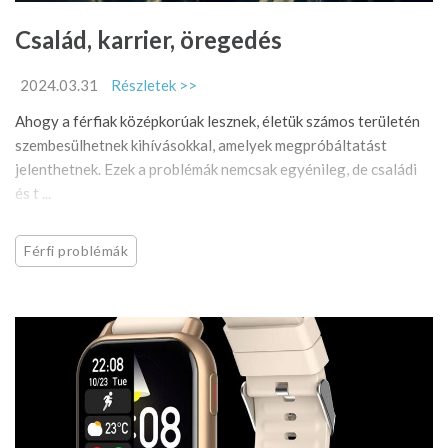
Család, karrier, öregedés
2024.03.31
Részletek >>
Ahogy a férfiak középkorúak lesznek, életük számos területén
szembesülhetnek kihívásokkal, amelyek megpróbáltatást
jelenthetnek. Ezek a problémák nemcsak egyénileg, de családi
és t ...
Férfi problémák