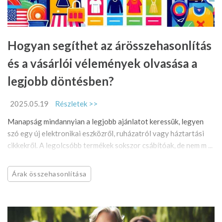
Hogyan segíthet az árösszehasonlítás
és a vásárlói vélemények olvasása a
legjobb döntésben?
2025.05.19
Részletek >>
Manapság mindannyian a legjobb ajánlatot keressük, legyen
szó egy új elektronikai eszközről, ruházatról vagy háztartási
cikkekről. A legolcsóbb termékek sokszor csábítóak, de nem m ...
Árak összehasonlítása