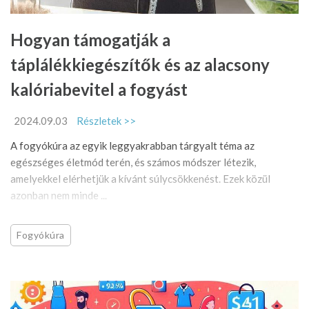
Hogyan támogatják a
táplálékkiegészítők és az alacsony
kalóriabevitel a fogyást
2024.09.03
Részletek >>
A fogyókúra az egyik leggyakrabban tárgyalt téma az
egészséges életmód terén, és számos módszer létezik,
amelyekkel elérhetjük a kívánt súlycsökkenést. Ezek közül
azonban nem minde ...
Fogyókúra