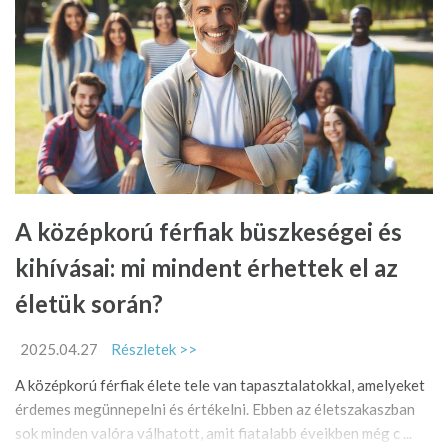
A középkorú férfiak büszkeségei és
kihívásai: mi mindent érhettek el az
életük során?
2025.04.27
Részletek >>
A középkorú férfiak élete tele van tapasztalatokkal, amelyeket
érdemes megünnepelni és értékelni. Ebben az életszakaszban
sok minden valóra válhatott, amit fiatalabb éveikben még c ...