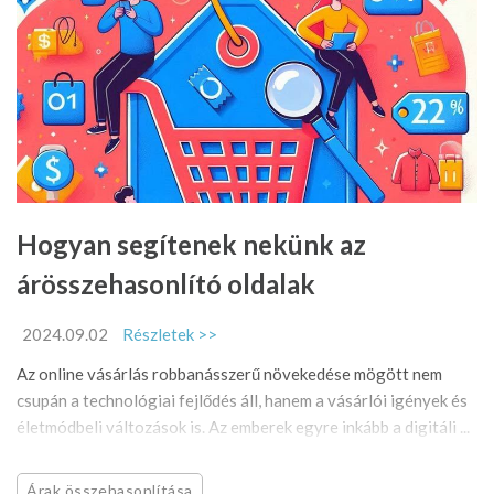
Hogyan segítenek nekünk az
árösszehasonlító oldalak
2024.09.02
Részletek >>
Az online vásárlás robbanásszerű növekedése mögött nem
csupán a technológiai fejlődés áll, hanem a vásárlói igények és
életmódbeli változások is. Az emberek egyre inkább a digitáli ...
Árak összehasonlítása