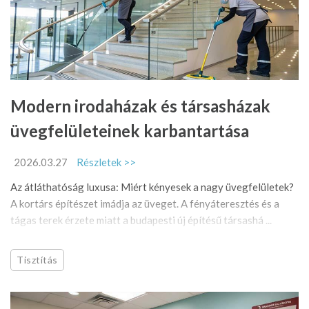
Modern irodaházak és társasházak
üvegfelületeinek karbantartása
2026.03.27
Részletek >>
Az átláthatóság luxusa: Miért kényesek a nagy üvegfelületek?
A kortárs építészet imádja az üveget. A fényáteresztés és a
tágas terek érzete miatt a budapesti új építésű társashá ...
Tisztítás