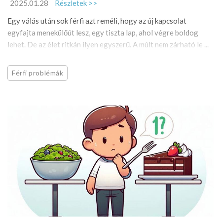
2025.01.28
Részletek >>
Egy válás után sok férfi azt reméli, hogy az új kapcsolat
egyfajta menekülőút lesz, egy tiszta lap, ahol végre boldog
lehet. De az élet ritkán ilyen egyszerű. A múlt nem zárható le ...
Férfi problémák