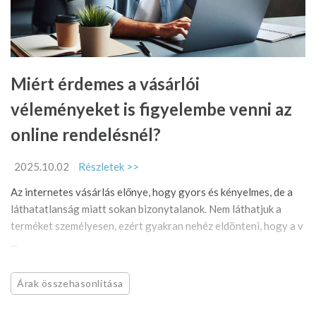
Miért érdemes a vásárlói
véleményeket is figyelembe venni az
online rendelésnél?
2025.10.02
Részletek >>
Az internetes vásárlás előnye, hogy gyors és kényelmes, de a
láthatatlanság miatt sokan bizonytalanok. Nem láthatjuk a
terméket személyesen, ezért gyakran nehéz eldönteni, hogy a v
...
Árak összehasonlítása