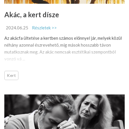
Akác, a kert dísze
2024.06.25
Részletek >>
Az akácfa ültetése a kertben számos előnnyel jár, melyek közül
néhány azonnal észrevehető, míg mások hosszabb távon
mutatkoznak meg. Az akác nemcsak esztétikai szempontból
vonzó vá ...
Kert