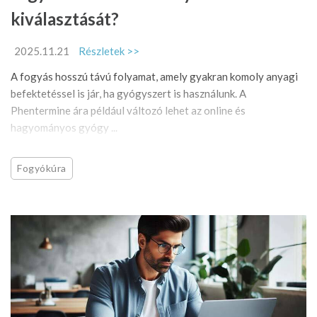
kiválasztását?
2025.11.21
Részletek >>
A fogyás hosszú távú folyamat, amely gyakran komoly anyagi
befektetéssel is jár, ha gyógyszert is használunk. A
Phentermine ára például változó lehet az online és
hagyományos gyógy ...
Fogyókúra