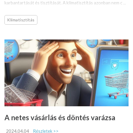
karbantartását és tisztítását. A klímatisztítás azonban nem c ...
Klímatisztítás
A netes vásárlás és döntés varázsa
2024.04.04
Részletek >>