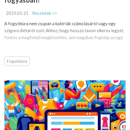
2025.05.21
Részletek >>
A fogyókúra nem csupán a kalóriák számolásáról vagy egy
szigorú diétáról szól. Ahhoz, hogy hosszú távon sikeres legyél,
fontos a megfelelő megközelítés, ami magában foglalja az egé
...
Fogyókúra