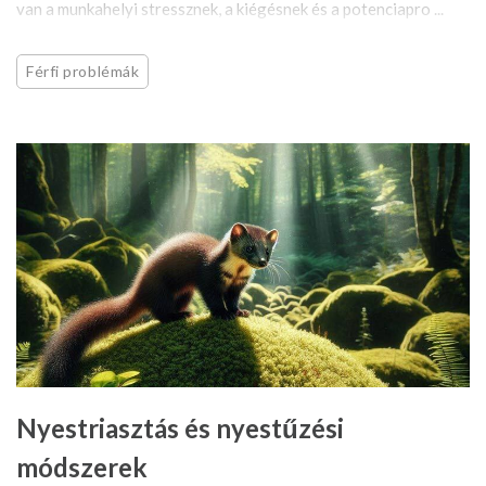
van a munkahelyi stressznek, a kiégésnek és a potenciapro ...
Férfi problémák
Nyestriasztás és nyestűzési
módszerek