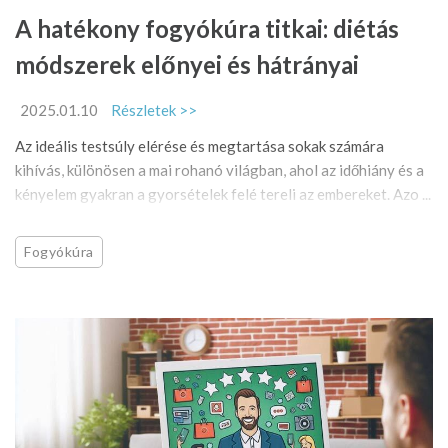
A hatékony fogyókúra titkai: diétás
módszerek előnyei és hátrányai
2025.01.10
Részletek >>
Az ideális testsúly elérése és megtartása sokak számára
kihívás, különösen a mai rohanó világban, ahol az időhiány és a
kényelem gyakran a gyorsételek felé tereli az embereket. Azo ...
Fogyókúra