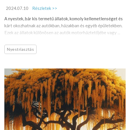
2024.07.10
Részletek >>
A nyestek, bár kis termetű állatok, komoly kellemetlenséget és
kárt okozhatnak az autókban, házakban és egyéb épületekben.
Ezek az állatok különösen az autók motorháztetőjébe vagy ...
Nyestriasztás